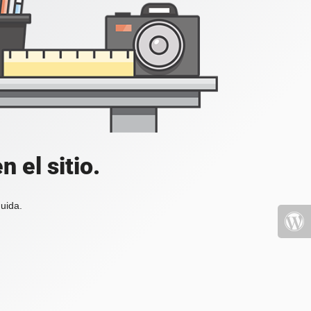
 el sitio.
uida.