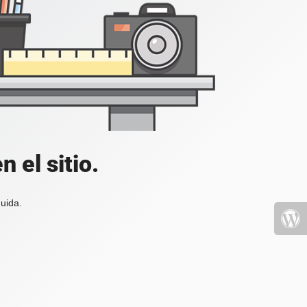
 el sitio.
uida.