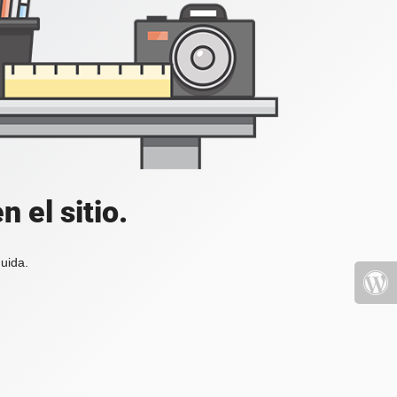
 el sitio.
uida.