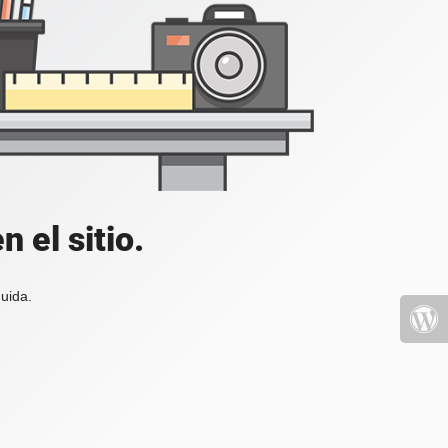
 el sitio.
uida.