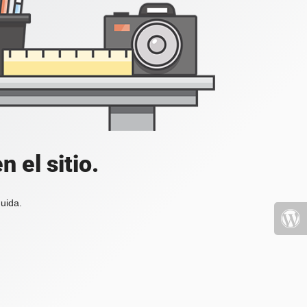
 el sitio.
uida.