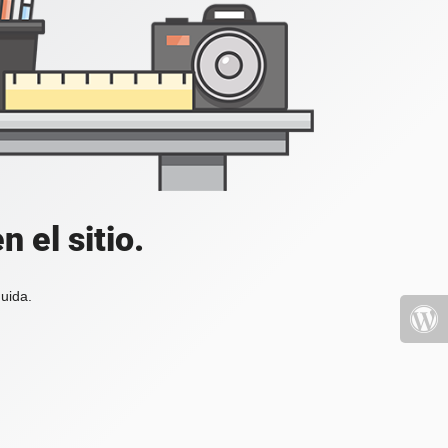
 el sitio.
uida.