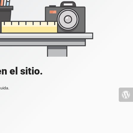
 el sitio.
uida.