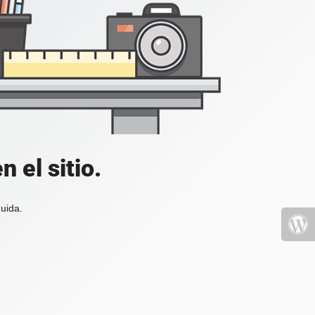
 el sitio.
uida.