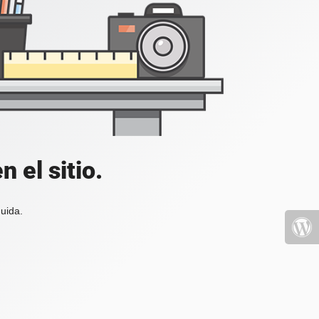
 el sitio.
uida.