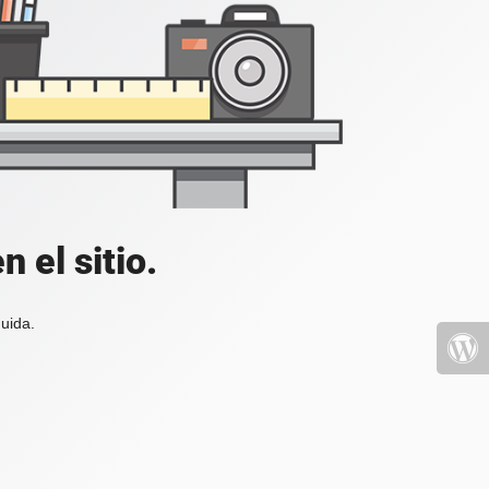
 el sitio.
uida.