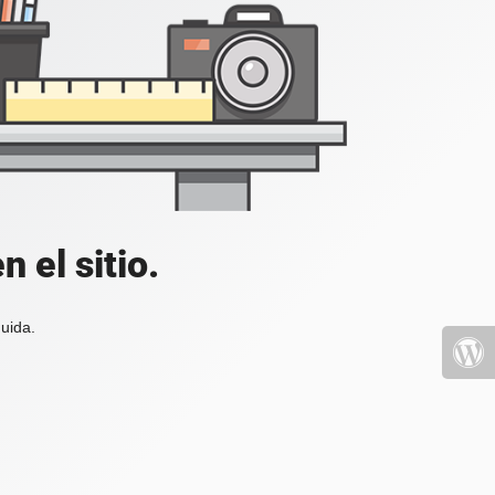
 el sitio.
uida.