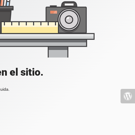
 el sitio.
uida.