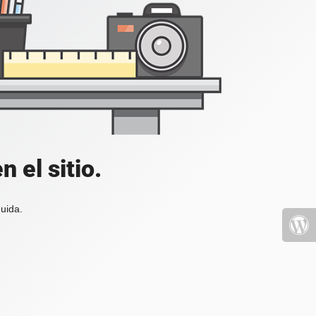
 el sitio.
uida.