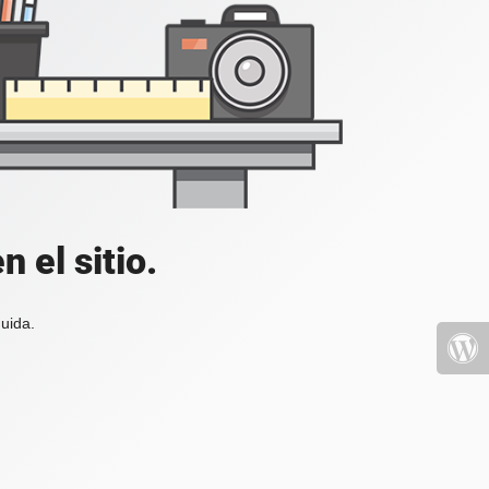
 el sitio.
uida.