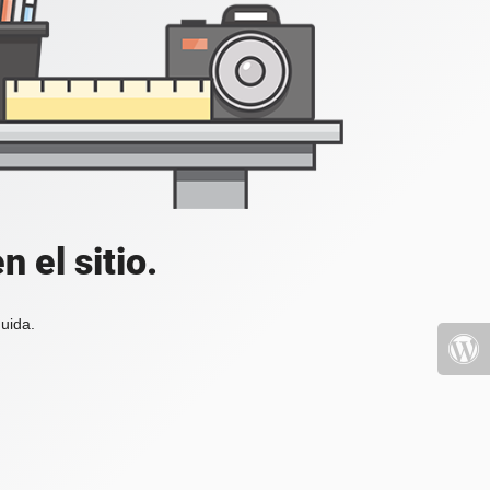
 el sitio.
uida.